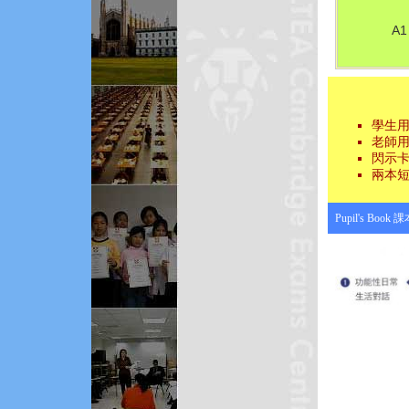
A1
學生用
老師用書 
閃示卡
兩本短
Pupil's Boo