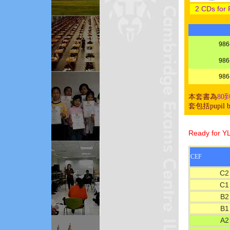
2 CDs for 
986
986
986
本套書為
80
套包括pupil b
Ready for Y
CEF
C2
C1
B2
B1
A2