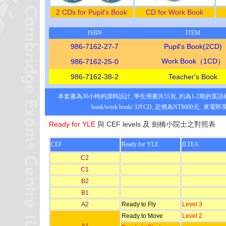
2 CDs for Pupil's Book
CD for Work Book
ISBN
ITEM
986-7162-27-7
Pupil's Book(2CD)
Work Book（1CD）
986-7162-25-0
986-7162-38-2
Teacher's Book
本套書為30小時的課時設計, 學生用書共55頁, 約為1-2期的英語級
book/work book/ 3片CD, 定價為NT$600元,
來電即
Ready for YLE
與 CEF levels 及 劍橋小院士之對照表
CEF
Ready for YLE
ILTEA
C2
C1
B2
B1
A2
Ready to Fly
Level 3
Ready to Move
Level 2