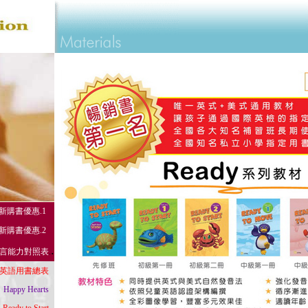
...
新購書優惠
.1
...
新購書優惠
.2
.
語言能力對照表
.
.
.
英語用書總表
..
Happy Hearts
..