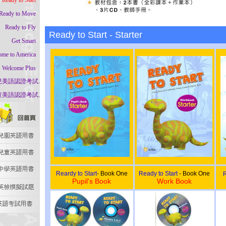
Ready to Start
..
Ready to Move
..
Ready to Fly
Ready to Start - Starter
..
Get Smart
..
ome to America
..
Welcome Plus
兒美語認證考試
.
童美語認證考試
.
Reardy to Start
- Book One
Ready to Start
- Book One
R
Pupil's Book
Work Book