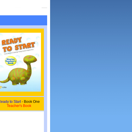
eady to Start
- Book One
Teacher's Book