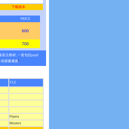
下載樣本
PRICE
600
700
前主教材, 一套包括pupil
!
享有購書優惠
YLE
Flyers
Movers