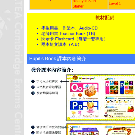
A1
Ready to Start-
Level 1
Starter
教材配備
學生用書、作業本、Audio-CD
老師用書 Teacher Book (TB)
閃示卡 Flashcard（每階一套專用）
兩本短文讀本（A.B）
Pupil's Book 課本內容簡介