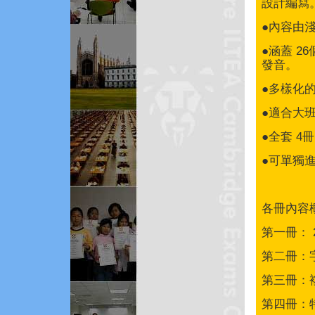
設計編寫
●內容由
●涵蓋 
發音。
●多樣化
●適合大
●全套 4
●可單獨
各冊內容
第一冊： 
第二冊：
第三冊：
第四冊：