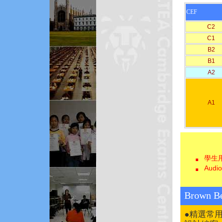
CEF
C2
C1
B2
B1
A2
A1
學生
Audi
Brown Be
●精選常