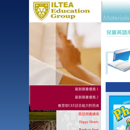
最新購書優惠
.1
..
.
最新購書優惠
.2
...
教育部CEF語言能力對照表
..
英語用書總表
.
.
Happy Hearts
...
Ready to Start
..
.