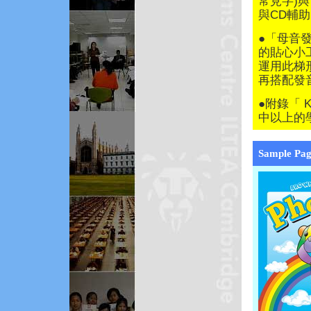
常見字)
與CD輔
●「母音發音
的貼心小
運用此梯
再搭配發
●附錄「 
中以上的
Sample Pag