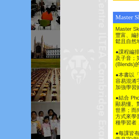
Master S
Master 
豐富、編
鬆且自然
●課程編
及子音；
(Blends
●本書以
容易混淆
加強學習
●結合 P
顯易懂。對
世界；而尚
方式來學習
種學習者，
●每課皆有 