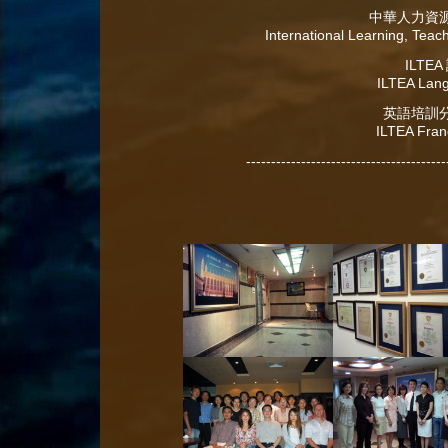
中華人力資
International Learning, Teac
ILTE
ILTEA Lan
英語培訓
ILTEA Fran
----------------------------------------