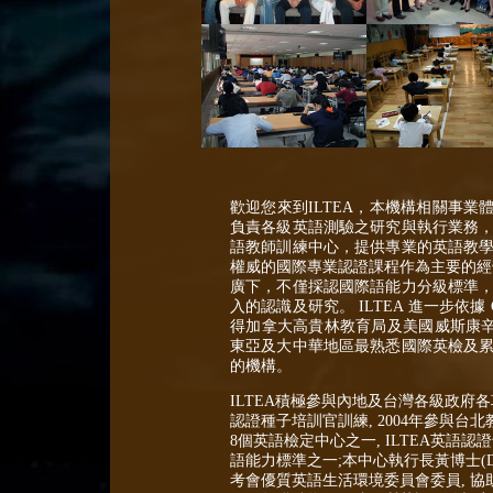
歡迎您來到ILTEA，本機構相關事業體系,由
負責各級英語測驗之研究與執行業務
語教師訓練中心，提供專業的英語教
權威的國際專業認證課程作為主要的經
廣下，不僅採認國際語能力分級標準
入的認識及研究。 ILTEA 進一步依據 
得加拿大高貴林教育局及美國威斯康辛大
東亞及大中華地區最熟悉國際英檢及累
的機構。
ILTEA積極參與內地及台灣各級政府各
認證種子培訓官訓練, 2004年參與台
8個英語檢定中心之一, ILTEA英
語能力標準之一;本中心執行長黃博士(Dr F
考會優質英語生活環境委員會委員, 協