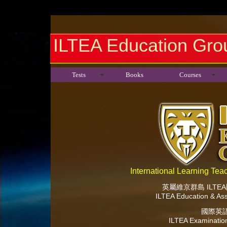
ILTEA Education Gro
Tests
Books
Courses
International Learning Te
英屬維京群島 ILT
ILTEA Education & As
國際英
ILTEA Examination