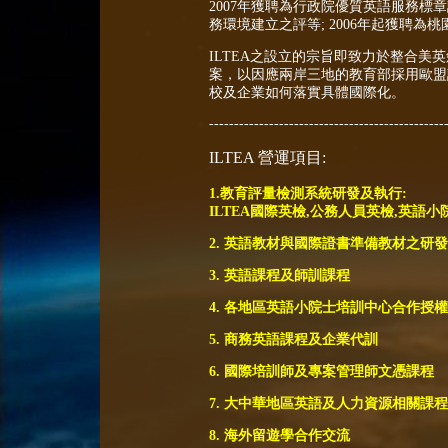
2007年獲聘為行政院優質英語服務標
務環境建立之評等; 2006年起獲聘為
ILTEA之設立的宗旨即致力於整合美英
案，以因應兩岸三地的教育部採用歐盟
校及企業如何落實具體國際化。
-----------------------------------------------
ILTEA 營運項目:
1.教育評量檢測系統研發及執行:
ILTEA國際英檢,公務人員英檢,英語
2. 英語教材與國際證書準備教材之研
3. 英語課程及師訓課程
4. 各地區英語小院士培訓中心合作授
5. 商務英語課程及企業代訓
6. 國際培訓師及專案管理師文憑課程
7. 大中華地區英語及人力資源相關課
8. 海外留遊學合作交流